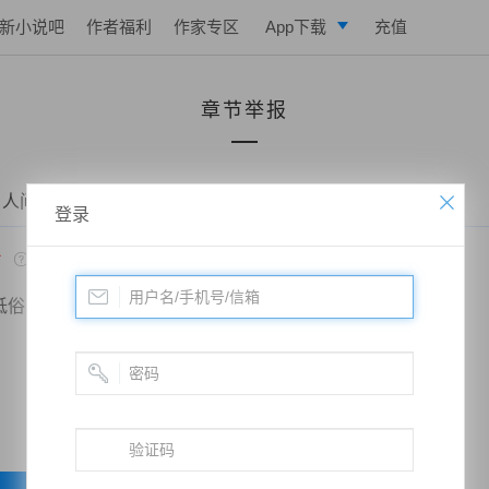
新小说吧
作者福利
作家专区
App下载
充值
逐浪小说
章节举报
写作助手
 人间团圆——第二章 失女之痛
登录
*
低俗
政治敏感
暴力低俗
欺诈广告