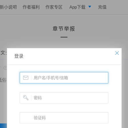
新小说吧
作者福利
作家专区
App下载
充值
逐浪小说
章节举报
写作助手
 文士攻坚——第78章 谢父怒了
登录
*
低俗
政治敏感
暴力低俗
欺诈广告