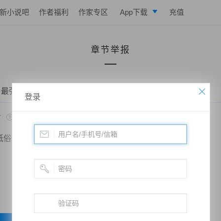
新小说吧
作者福利
作家专区
App下载
充值
逐浪小说
章节举报
写作助手
 最强续命天师——第五章 嚣张的鬼脸
登录
*
低俗
政治敏感
暴力低俗
欺诈广告