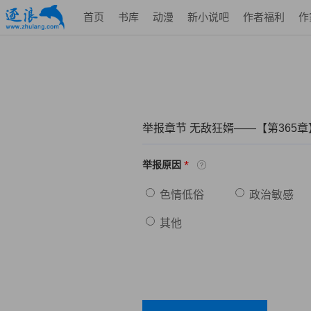
首页
书库
动漫
新小说吧
作者福利
作
举报章节 无敌狂婿——【第365
*
举报原因
色情低俗
政治敏感
其他