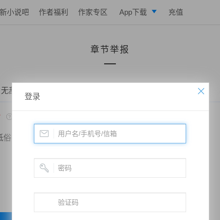
新小说吧
作者福利
作家专区
App下载
充值
逐浪小说
章节举报
写作助手
 无敌狂婿——第14章 咄咄逼人
登录
*
低俗
政治敏感
暴力低俗
欺诈广告