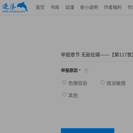
首页
书库
动漫
新小说吧
作者福利
作
举报章节 无敌狂婿——【第117
*
举报原因
色情低俗
政治敏感
其他