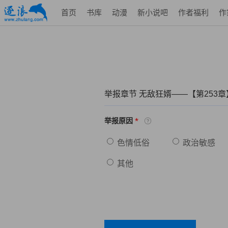
首页
书库
动漫
新小说吧
作者福利
作
举报章节 无敌狂婿——【第253
*
举报原因
色情低俗
政治敏感
其他