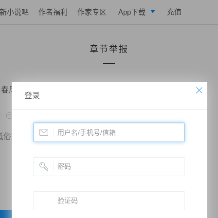
新小说吧
作者福利
作家专区
App下载
充值
逐浪小说
章节举报
写作助手
 春风化雨——第二十七章 小鸟依人？
登录
*
低俗
政治敏感
暴力低俗
欺诈广告