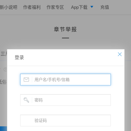
新小说吧
作者福利
作家专区
App下载
充值
逐浪小说
章节举报
写作助手
 三尺人生——第103章 莹莹疯了
登录
*
低俗
政治敏感
暴力低俗
欺诈广告