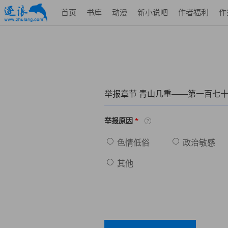
首页
书库
动漫
新小说吧
作者福利
作
举报章节 青山几重——第一百七十
*
举报原因
色情低俗
政治敏感
其他