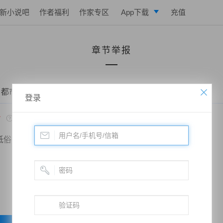
新小说吧
作者福利
作家专区
App下载
充值
逐浪小说
章节举报
写作助手
 都市之修仙战神——第0078章 在座的都是垃圾
登录
*
低俗
政治敏感
暴力低俗
欺诈广告