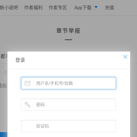
新小说吧
作者福利
作家专区
App下载
充值
逐浪小说
章节举报
写作助手
 都市之修仙战神——第0144章 一挑二
登录
*
低俗
政治敏感
暴力低俗
欺诈广告