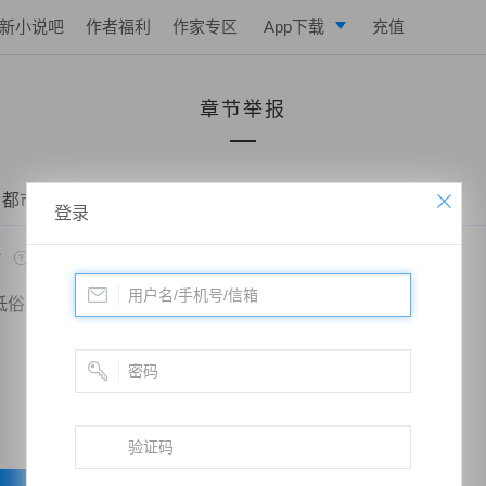
新小说吧
作者福利
作家专区
App下载
充值
逐浪小说
章节举报
写作助手
 都市之修仙战神——第0232章 此獠当诛
登录
*
低俗
政治敏感
暴力低俗
欺诈广告