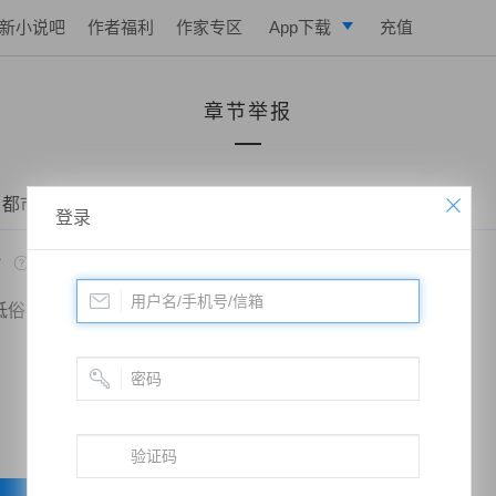
新小说吧
作者福利
作家专区
App下载
充值
逐浪小说
章节举报
写作助手
 都市之修仙战神——第0291章 吞噬灵气
登录
*
低俗
政治敏感
暴力低俗
欺诈广告