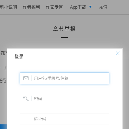
新小说吧
作者福利
作家专区
App下载
充值
逐浪小说
章节举报
写作助手
 都市之修仙战神——第0013章 被坑
登录
*
低俗
政治敏感
暴力低俗
欺诈广告