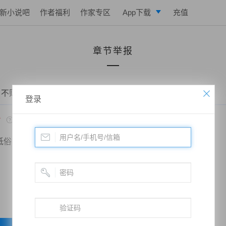
新小说吧
作者福利
作家专区
App下载
充值
逐浪小说
章节举报
写作助手
 不败战神：都市无敌战神——第五百一十章 去凌家
登录
*
低俗
政治敏感
暴力低俗
欺诈广告