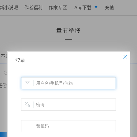
新小说吧
作者福利
作家专区
App下载
充值
逐浪小说
章节举报
写作助手
 不败战神：都市无敌战神——第八百四十章 开战
登录
*
低俗
政治敏感
暴力低俗
欺诈广告