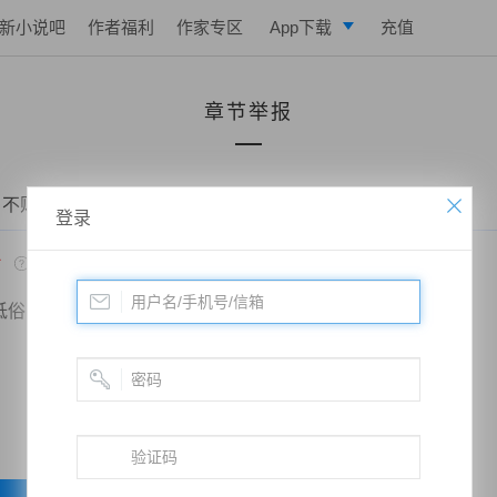
新小说吧
作者福利
作家专区
App下载
充值
逐浪小说
章节举报
写作助手
 不败战神：都市无敌战神——第九百三十章 龙老的决定
登录
*
低俗
政治敏感
暴力低俗
欺诈广告