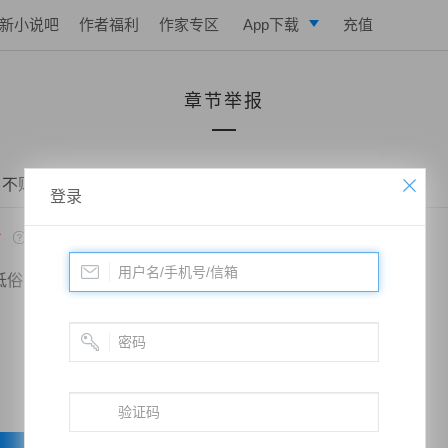
新小说吧
作者福利
作家专区
App下载
充值
逐浪小说
章节举报
写作助手
 不败战神：都市无敌战神——第九百五十一章 聒噪
登录
*
低俗
政治敏感
暴力低俗
欺诈广告