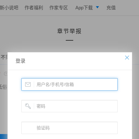
新小说吧
作者福利
作家专区
App下载
充值
逐浪小说
章节举报
写作助手
 不败战神：都市无敌战神——第一千七十三章 好大的官威
登录
*
低俗
政治敏感
暴力低俗
欺诈广告