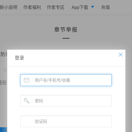
新小说吧
作者福利
作家专区
App下载
充值
逐浪小说
章节举报
写作助手
 防线——第九章 同学之谊
登录
*
低俗
政治敏感
暴力低俗
欺诈广告