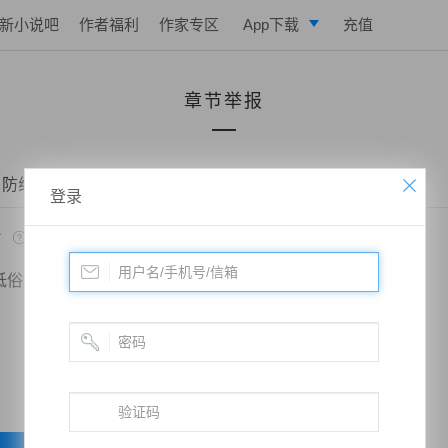
新小说吧
作者福利
作家专区
App下载
充值
逐浪小说
章节举报
写作助手
 防线——第五十三章 无心插柳
登录
*
低俗
政治敏感
暴力低俗
欺诈广告