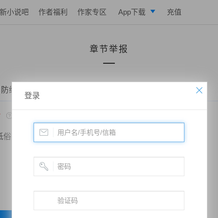
新小说吧
作者福利
作家专区
App下载
充值
逐浪小说
章节举报
写作助手
 防线——第六十五章 说曹操曹操到
登录
*
低俗
政治敏感
暴力低俗
欺诈广告