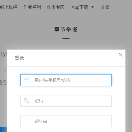
新小说吧
作者福利
作家专区
App下载
充值
逐浪小说
章节举报
写作助手
 防线——第六十九章 巡查文书
登录
*
低俗
政治敏感
暴力低俗
欺诈广告