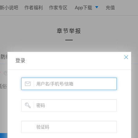
新小说吧
作者福利
作家专区
App下载
充值
逐浪小说
章节举报
写作助手
 防线——第一百四十三章 临特楼市
登录
*
低俗
政治敏感
暴力低俗
欺诈广告