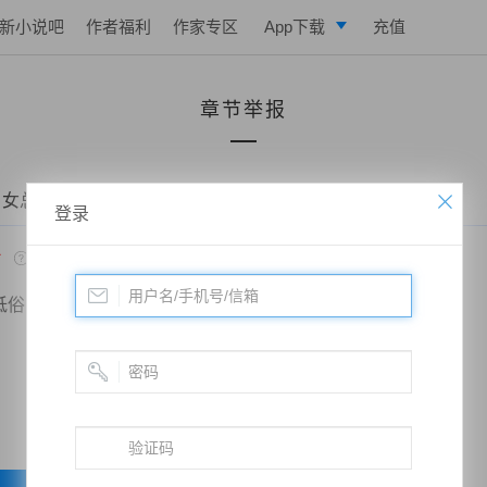
新小说吧
作者福利
作家专区
App下载
充值
逐浪小说
章节举报
写作助手
 女总裁的全能赘婿——第35章：灵玄功
登录
*
低俗
政治敏感
暴力低俗
欺诈广告