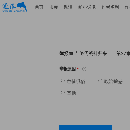
首页
书库
动漫
新小说吧
作者福利
作
举报章节 绝代战神归来——第27
*
举报原因
色情低俗
政治敏感
其他