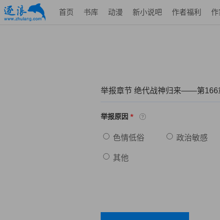
首页
书库
动漫
新小说吧
作者福利
作
举报章节 绝代战神归来——第166
*
举报原因
色情低俗
政治敏感
其他