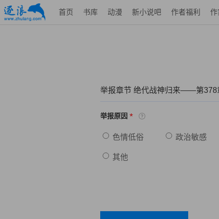
首页
书库
动漫
新小说吧
作者福利
作
举报章节 绝代战神归来——第37
*
举报原因
色情低俗
政治敏感
其他