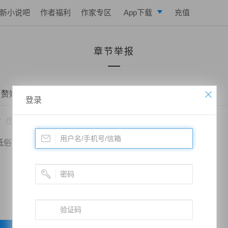
新小说吧
作者福利
作家专区
App下载
充值
逐浪小说
章节举报
写作助手
 赘婿当道：和老婆荒岛求生的日子——第十一章 哀求
登录
*
低俗
政治敏感
暴力低俗
欺诈广告