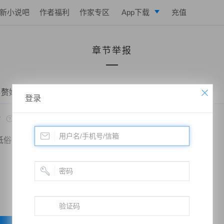
新小说吧
作者福利
作家专区
App下载
充值
逐浪小说
章节举报
写作助手
 赘婿当道：和老婆荒岛求生的日子——第十四章 拒绝
登录
*
低俗
政治敏感
暴力低俗
欺诈广告