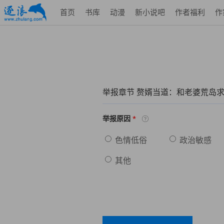
首页
书库
动漫
新小说吧
作者福利
作
举报章节 赘婿当道：和老婆荒岛
*
举报原因
色情低俗
政治敏感
其他