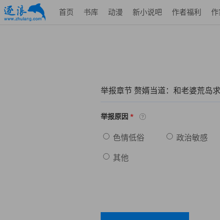
首页
书库
动漫
新小说吧
作者福利
作
举报章节 赘婿当道：和老婆荒岛
*
举报原因
色情低俗
政治敏感
其他