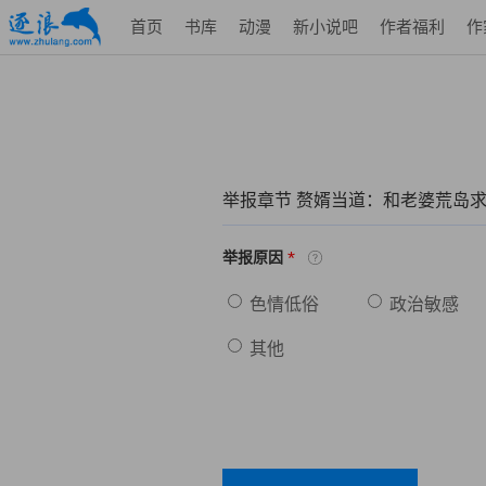
首页
书库
动漫
新小说吧
作者福利
作
举报章节 赘婿当道：和老婆荒岛
*
举报原因
色情低俗
政治敏感
其他