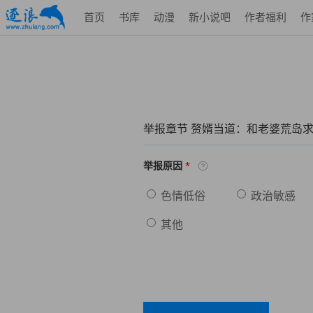
首页
书库
动漫
新小说吧
作者福利
作
举报章节 赘婿当道：和老婆荒岛
*
举报原因
色情低俗
政治敏感
其他