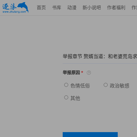
首页
书库
动漫
新小说吧
作者福利
作
举报章节 赘婿当道：和老婆荒岛
*
举报原因
色情低俗
政治敏感
其他