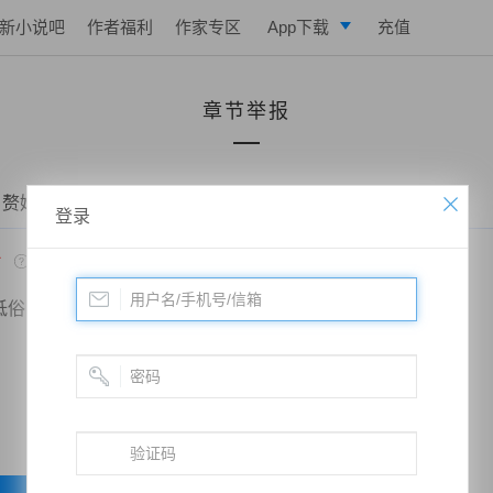
新小说吧
作者福利
作家专区
App下载
充值
逐浪小说
章节举报
写作助手
 赘婿当道：和老婆荒岛求生的日子——第八十八章 一丝生机
登录
*
低俗
政治敏感
暴力低俗
欺诈广告