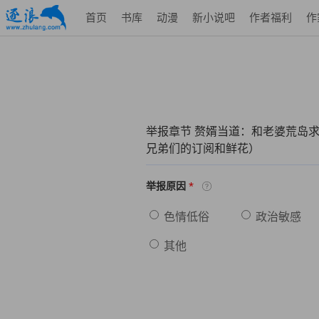
首页
书库
动漫
新小说吧
作者福利
作
举报章节 赘婿当道：和老婆荒岛
兄弟们的订阅和鲜花）
*
举报原因
色情低俗
政治敏感
其他