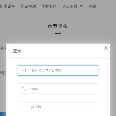
新小说吧
作者福利
作家专区
App下载
充值
逐浪小说
章节举报
写作助手
 赘婿当道：和老婆荒岛求生的日子——第九十六章 长剑
登录
*
低俗
政治敏感
暴力低俗
欺诈广告