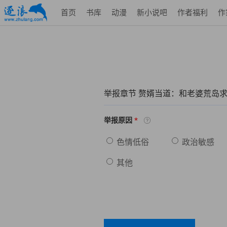
首页
书库
动漫
新小说吧
作者福利
作
举报章节 赘婿当道：和老婆荒岛
*
举报原因
色情低俗
政治敏感
其他