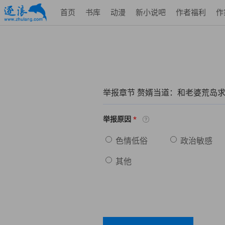
首页
书库
动漫
新小说吧
作者福利
作
举报章节 赘婿当道：和老婆荒岛
*
举报原因
色情低俗
政治敏感
其他