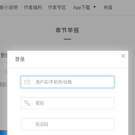
新小说吧
作者福利
作家专区
App下载
充值
逐浪小说
章节举报
写作助手
 赘婿当道：和老婆荒岛求生的日子——第一百零四章 小猴子
登录
*
低俗
政治敏感
暴力低俗
欺诈广告