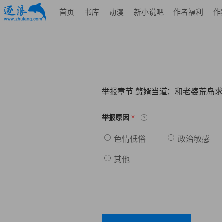
首页
书库
动漫
新小说吧
作者福利
作
举报章节 赘婿当道：和老婆荒岛
*
举报原因
色情低俗
政治敏感
其他