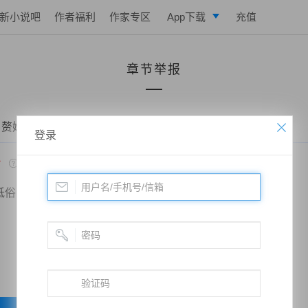
新小说吧
作者福利
作家专区
App下载
充值
逐浪小说
章节举报
写作助手
 赘婿当道：和老婆荒岛求生的日子——第一百一十二章 挽救
登录
*
低俗
政治敏感
暴力低俗
欺诈广告