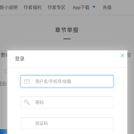
新小说吧
作者福利
作家专区
App下载
充值
逐浪小说
章节举报
写作助手
 赘婿当道：和老婆荒岛求生的日子——第一百一十四章 解放前
登录
*
低俗
政治敏感
暴力低俗
欺诈广告