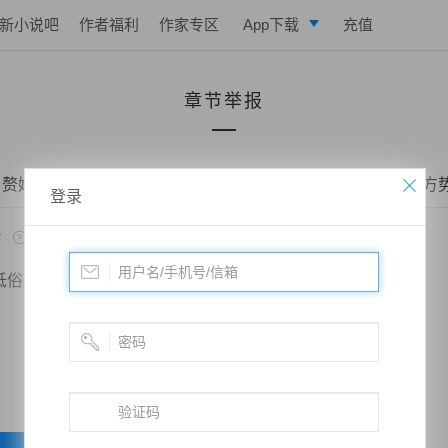
新小说吧
作者福利
作家专区
App下载
充值
逐浪小说
章节举报
写作助手
 赘婿当道：和老婆荒岛求生的日子——第一百二十三章 第三方
登录
*
低俗
政治敏感
暴力低俗
欺诈广告