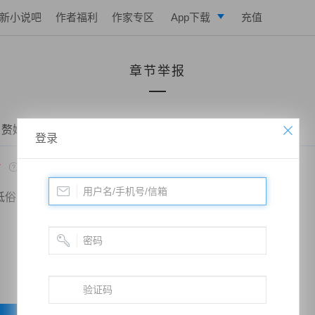
新小说吧
作者福利
作家专区
App下载
充值
逐浪小说
章节举报
写作助手
 赘婿当道：和老婆荒岛求生的日子——第一百五十一章 鲸鱼
登录
*
低俗
政治敏感
暴力低俗
欺诈广告