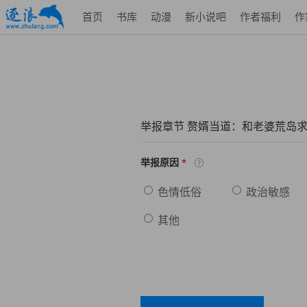
首页
书库
动漫
新小说吧
作者福利
作
举报章节 赘婿当道：和老婆荒岛
*
举报原因
色情低俗
政治敏感
其他