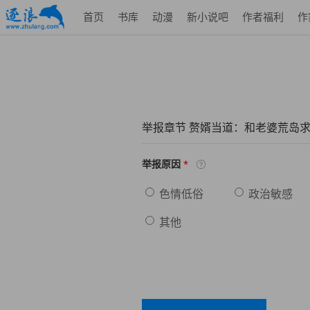
首页
书库
动漫
新小说吧
作者福利
作
举报章节 赘婿当道：和老婆荒岛
*
举报原因
色情低俗
政治敏感
其他