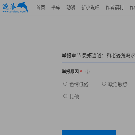
首页
书库
动漫
新小说吧
作者福利
作
举报章节 赘婿当道：和老婆荒岛
*
举报原因
色情低俗
政治敏感
其他